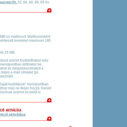
garotel Rt.
32, 66, 68, 89, 95-ös
 MB-os mailboxot. Mailboxonként
beérkezett leveleket maximum 180
ete 25 MB.
tásod szerint továbbíthatod más
" menüpontban állíthatod be.
hatod és megválaszolhatod a
teljes e-mail címedet (pl.
használd.
 "Saját beállítások" menüpontban
vadhoz más ne férjen hozzá. Kerüld
elszónak számot és betűt is
nkció aktiválása