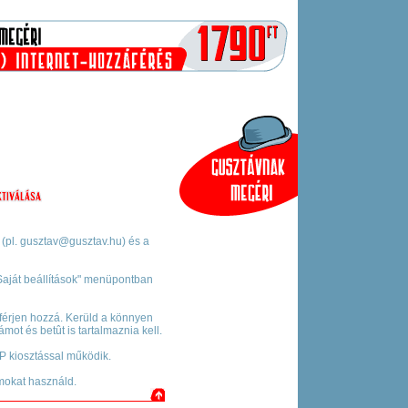
 (pl. gusztav@gusztav.hu) és a
"Saját beállítások" menüpontban
férjen hozzá. Kerüld a könnyen
ámot és betût is tartalmaznia kell.
P kiosztással működik.
mokat használd.