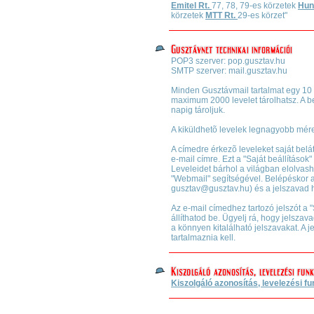
Emitel Rt.
77, 78, 79-es körzetek
Hun
körzetek
MTT Rt.
29-es körzet"
POP3 szerver: pop.gusztav.hu
SMTP szerver: mail.gusztav.hu
Minden Gusztávmail tartalmat egy 10
maximum 2000 levelet tárolhatsz. A 
napig tároljuk.
A kiküldhetõ levelek legnagyobb mér
A címedre érkezõ leveleket saját belá
e-mail címre. Ezt a "Saját beállítások
Leveleidet bárhol a világban elolvas
"Webmail" segítségével. Belépéskor a 
gusztav@gusztav.hu) és a jelszavad 
Az e-mail címedhez tartozó jelszót a
állíthatod be. Ügyelj rá, hogy jelsza
a könnyen kitalálható jelszavakat. A j
tartalmaznia kell.
Kiszolgáló azonosítás, levelezési fu