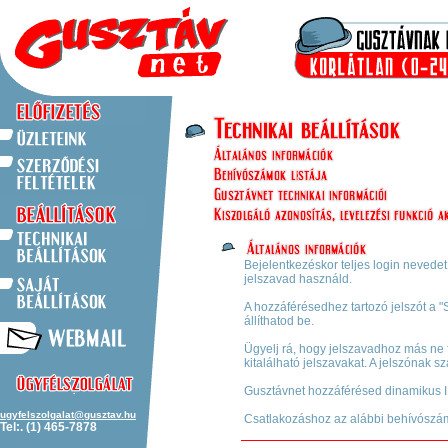
Bejelentkezéskor teljes login nevedet
jelszavad használd.
A hozzáférésedhez tartozó jelszót a 
állíthatod be.
Ügyelj rá, hogy jelszavadhoz más ne 
kitalálható jelszavakat. A jelszónak sz
Gusztávnet hozzáférésed dinamikus I
ugyfelszolgalat@gusztav.hu
Csatlakozáshoz az alábbi behívószá
Tel:. (1) 465-7878