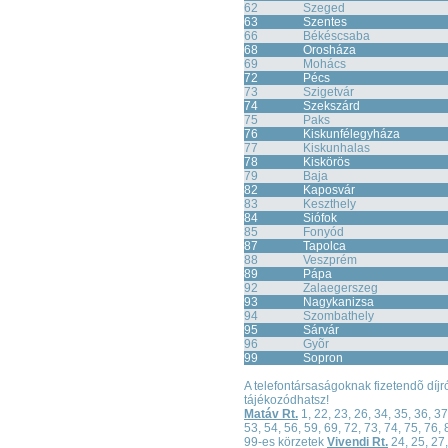
62
Szeged
63
Szentes
66
Békéscsaba
68
Orosháza
69
Mohács
72
Pécs
73
Szigetvár
74
Szekszárd
75
Paks
76
Kiskunfélegyháza
77
Kiskunhalas
78
Kiskörös
79
Baja
82
Kaposvár
83
Keszthely
84
Siófok
85
Fonyód
87
Tapolca
88
Veszprém
89
Pápa
92
Zalaegerszeg
93
Nagykanizsa
94
Szombathely
95
Sárvár
96
Gyõr
99
Sopron
A telefontársaságoknak fizetendõ díjr
tájékozódhatsz!
Matáv Rt.
1, 22, 23, 26, 34, 35, 36, 37
53, 54, 56, 59, 69, 72, 73, 74, 75, 76, 
99-es körzetek
Vivendi Rt.
24, 25, 27,