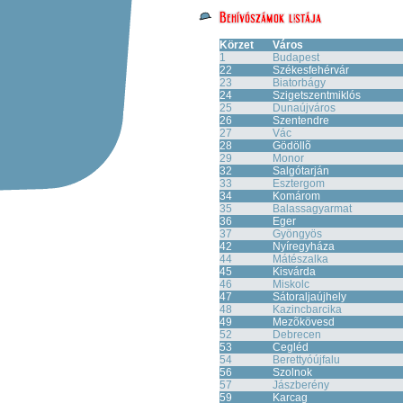
Körzet
Város
1
Budapest
22
Székesfehérvár
23
Biatorbágy
24
Szigetszentmiklós
25
Dunaújváros
26
Szentendre
27
Vác
28
Gödöllõ
29
Monor
32
Salgótarján
33
Esztergom
34
Komárom
35
Balassagyarmat
36
Eger
37
Gyöngyös
42
Nyíregyháza
44
Mátészalka
45
Kisvárda
46
Miskolc
47
Sátoraljaújhely
48
Kazincbarcika
49
Mezõkövesd
52
Debrecen
53
Cegléd
54
Berettyóújfalu
56
Szolnok
57
Jászberény
59
Karcag