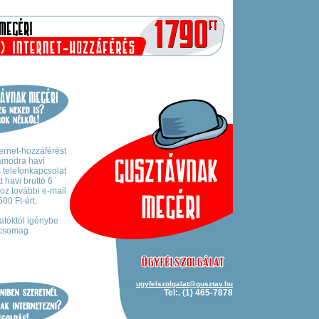
ernet-hozzáférést
zámodra havi
s telefonkapcsolat
 havi bruttó 6
z további e-mail
00 Ft-ért.
tatóktól igénybe
íjcsomag
ugyfelszolgalat@gusztav.hu
Tel:. (1) 465-7878