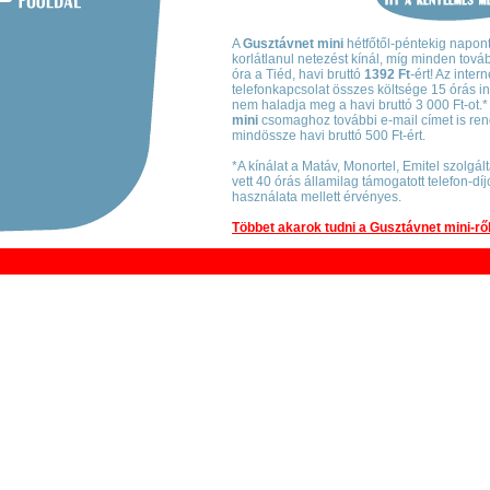
A
Gusztávnet mini
hétfőtől-péntekig napont
korlátlanul netezést kínál, míg minden tová
óra a Tiéd, havi bruttó
1392 Ft
-ért! Az inter
telefonkapcsolat összes költsége 15 órás in
nem haladja meg a havi bruttó 3 000 Ft-ot.*
mini
csomaghoz további e-mail címet is ren
mindössze havi bruttó 500 Ft-ért.
*A kínálat a Matáv, Monortel, Emitel szolgál
vett 40 órás államilag támogatott telefon-d
használata mellett érvényes.
Többet akarok tudni a Gusztávnet mini-ről