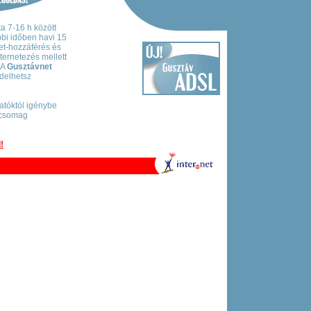
a 7-16 h között
bbi időben havi 15
net-hozzáférés és
ternetezés mellett
 A
Gusztávnet
delhetsz
tatóktól igénybe
íjcsomag
!