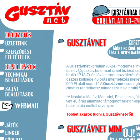
A
Gusztávnet
korlátlan (0-24) modemes Int
és nev@gusztáv.hu e-mail címet biztosít s
bruttó
1718 Ft
-ért! Az internet-hozzáférés é
összes költsége 40 órás internetezés mellett
000 Ft alatt marad.* A
Gusztávnet
csomagho
címet is rendelhetsz mindössze havi bruttó 5
*A kínálat a Matáv, Monortel, Emitel szolgál
vett 40 órás államilag támogatott telefon-d
használata mellett érvényes.
Többet akarok tudni a Gusztávnet-ről!